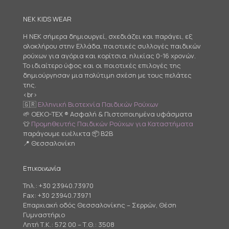
NEK KIDS WEAR
Η NEK σήμερα δημιουργεί, σχεδιάζει και παράγει, εξ
ολοκλήρου στην Ελλάδα, ποιοτικές συλλογές παιδικών
ρούχων για αγόρια και κορίτσια, ηλικίας 0-16 χρονών.
Το ιδιαίτερο ύφος και οι ποιοτικές επιλογές της
δημιούργησαν μια πολύτιμη σχέση με τους πελάτες
της.
<br>
🇬🇷
Ελληνική Βιοτεχνία Παιδικών Ρούχων
🌱 OEKO-TEX ® Ασφαλή & Πιστοποιημένα υφάσματα
👕
Προμηθευτής Παιδικών Ρούχων για Καταστήματα
παράγουμε ευέλικτα 📦 B2B
📍 Θεσσαλονίκη
Επικοινωνία
Τηλ.:
+30 23940.73970
Fax: +30 23940.73971
Επαρχιακή οδός Θεσσαλονίκης – Σερρών, Θέση
Γυμναστήριο
Λητή Τ.Κ.: 572 00 – Τ.Θ.: 3508