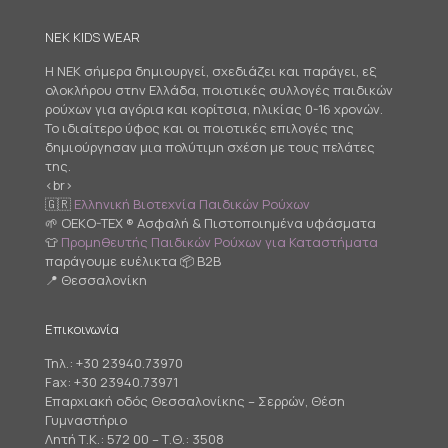
NEK KIDS WEAR
Η NEK σήμερα δημιουργεί, σχεδιάζει και παράγει, εξ
ολοκλήρου στην Ελλάδα, ποιοτικές συλλογές παιδικών
ρούχων για αγόρια και κορίτσια, ηλικίας 0-16 χρονών.
Το ιδιαίτερο ύφος και οι ποιοτικές επιλογές της
δημιούργησαν μια πολύτιμη σχέση με τους πελάτες
της.
<br>
🇬🇷
Ελληνική Βιοτεχνία Παιδικών Ρούχων
🌱 OEKO-TEX ® Ασφαλή & Πιστοποιημένα υφάσματα
👕
Προμηθευτής Παιδικών Ρούχων για Καταστήματα
παράγουμε ευέλικτα 📦 B2B
📍 Θεσσαλονίκη
Επικοινωνία
Τηλ.:
+30 23940.73970
Fax: +30 23940.73971
Επαρχιακή οδός Θεσσαλονίκης – Σερρών, Θέση
Γυμναστήριο
Λητή Τ.Κ.: 572 00 – Τ.Θ.: 3508