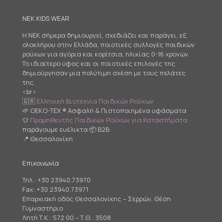
NEK KIDS WEAR
Η NEK σήμερα δημιουργεί, σχεδιάζει και παράγει, εξ
ολοκλήρου στην Ελλάδα, ποιοτικές συλλογές παιδικών
ρούχων για αγόρια και κορίτσια, ηλικίας 0-16 χρονών.
Το ιδιαίτερο ύφος και οι ποιοτικές επιλογές της
δημιούργησαν μια πολύτιμη σχέση με τους πελάτες
της.
<br>
🇬🇷
Ελληνική Βιοτεχνία Παιδικών Ρούχων
🌱 OEKO-TEX ® Ασφαλή & Πιστοποιημένα υφάσματα
👕
Προμηθευτής Παιδικών Ρούχων για Καταστήματα
παράγουμε ευέλικτα 📦 B2B
📍 Θεσσαλονίκη
Επικοινωνία
Τηλ.:
+30 23940.73970
Fax: +30 23940.73971
Επαρχιακή οδός Θεσσαλονίκης – Σερρών, Θέση
Γυμναστήριο
Λητή Τ.Κ.: 572 00 – Τ.Θ.: 3508