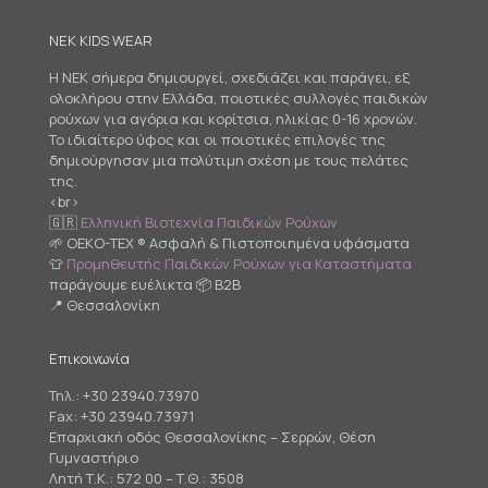
NEK KIDS WEAR
Η NEK σήμερα δημιουργεί, σχεδιάζει και παράγει, εξ
ολοκλήρου στην Ελλάδα, ποιοτικές συλλογές παιδικών
ρούχων για αγόρια και κορίτσια, ηλικίας 0-16 χρονών.
Το ιδιαίτερο ύφος και οι ποιοτικές επιλογές της
δημιούργησαν μια πολύτιμη σχέση με τους πελάτες
της.
<br>
🇬🇷
Ελληνική Βιοτεχνία Παιδικών Ρούχων
🌱 OEKO-TEX ® Ασφαλή & Πιστοποιημένα υφάσματα
👕
Προμηθευτής Παιδικών Ρούχων για Καταστήματα
παράγουμε ευέλικτα 📦 B2B
📍 Θεσσαλονίκη
Επικοινωνία
Τηλ.:
+30 23940.73970
Fax: +30 23940.73971
Επαρχιακή οδός Θεσσαλονίκης – Σερρών, Θέση
Γυμναστήριο
Λητή Τ.Κ.: 572 00 – Τ.Θ.: 3508