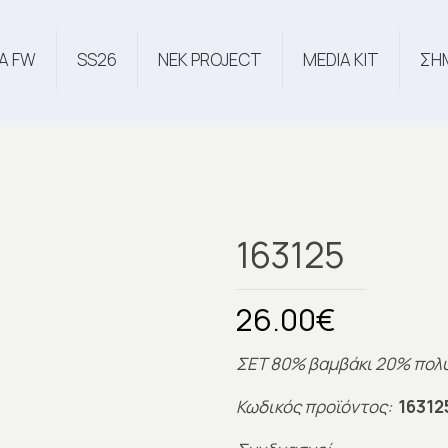
Α FW
SS26
NEK PROJECT
MEDIA KIT
ΣΗ
163125
26.00
€
ΣΕΤ 80% βαμβάκι 20% πολ
Κωδικός προϊόντος:
16312