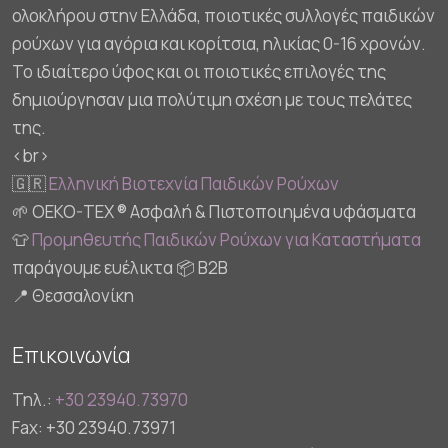
ολοκλήρου στην Ελλάδα, ποιοτικές συλλογές παιδικών
ρούχων για αγόρια και κορίτσια, ηλικίας 0-16 χρονών.
Το ιδιαίτερο ύφος και οι ποιοτικές επιλογές της
δημιούργησαν μια πολύτιμη σχέση με τους πελάτες
της.
<br>
🇬🇷
Ελληνική Βιοτεχνία Παιδικών Ρούχων
🌱 OEKO-TEX ® Ασφαλή & Πιστοποιημένα υφάσματα
👕
Προμηθευτής Παιδικών Ρούχων για Καταστήματα
παράγουμε ευέλικτα 📦 B2B
📍 Θεσσαλονίκη
Επικοινωνία
Τηλ.:
+30 23940.73970
Fax: +30 23940.73971