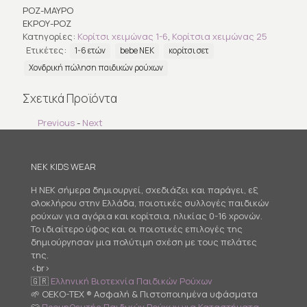
ΡΟΖ-ΜΑΥΡΟ
ΕΚΡΟΥ-ΡΟΖ
Κατηγορίες:
Κορίτσι χειμώνας 1-6
,
Κορίτσια χειμώνας 25
Ετικέτες:
1-6 ετών
bebe ΝΕΚ
κορίτσι σετ
Χονδρική πώληση παιδικών ρούχων
Σχετικά Προϊόντα
Previous
-
Next
NEK KIDS WEAR
Η NEK σήμερα δημιουργεί, σχεδιάζει και παράγει, εξ
ολοκλήρου στην Ελλάδα, ποιοτικές συλλογές παιδικών
ρούχων για αγόρια και κορίτσια, ηλικίας 0-16 χρονών.
Το ιδιαίτερο ύφος και οι ποιοτικές επιλογές της
δημιούργησαν μια πολύτιμη σχέση με τους πελάτες
της.
<br>
🇬🇷
Ελληνική Βιοτεχνία Παιδικών Ρούχων
🌱 OEKO-TEX ® Ασφαλή & Πιστοποιημένα υφάσματα