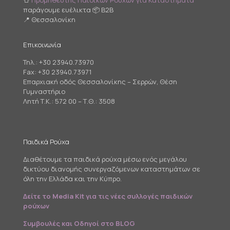
👕
Προμηθευτής Παιδικών Ρούχων για Καταστήματα
παράγουμε ευέλικτα 📦 B2B
📍 Θεσσαλονίκη
Επικοινωνία
Τηλ.:
+30 23940.73970
Fax: +30 23940.73971
Επαρχιακή οδός Θεσσαλονίκης – Σερρών, Θέση
Γυμναστήριο
Λητή Τ.Κ.: 572 00 – Τ.Θ.: 3508
Παιδικά Ρούχα
Διαθέτουμε τα παιδικά ρούχα μέσω ενός μεγάλου
δικτύου διανομής συνεργαζόμενων καταστημάτων σε
όλη την Ελλάδα και την Κύπρο.
Δείτε το Media Kit για τις νέες συλλογές παιδικών
ρούχων
Συμβουλές και Οδηγοί στο BLOG