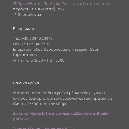
👕
Προμηθευτής Παιδικών Ρούχων για Καταστήματα
παράγουμε ευέλικτα 📦 B2B
📍 Θεσσαλονίκη
Επικοινωνία
Τηλ.:
+30 23940.73970
Fax: +30 23940.73971
Επαρχιακή οδός Θεσσαλονίκης – Σερρών, Θέση
Γυμναστήριο
Λητή Τ.Κ.: 572 00 – Τ.Θ.: 3508
Παιδικά Ρούχα
Διαθέτουμε τα παιδικά ρούχα μέσω ενός μεγάλου
δικτύου διανομής συνεργαζόμενων καταστημάτων σε
όλη την Ελλάδα και την Κύπρο.
Δείτε το Media Kit για τις νέες συλλογές παιδικών
ρούχων
Συμβουλές και Οδηγοί στο BLOG