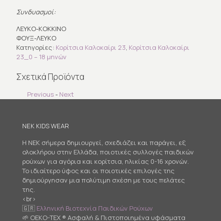
Συνδυασμοί:
ΛΕΥΚΟ-ΚΟΚΚΙΝΟ
ΦΟΥΞ-ΛΕΥΚΟ
Κατηγορίες:
Κορίτσια Καλοκαίρι 23
,
Κορίτσια Καλοκαίρι
23_0 – 18 μηνών
Σχετικά Προϊόντα
Previous
-
Next
NEK KIDS WEAR
Η NEK σήμερα δημιουργεί, σχεδιάζει και παράγει, εξ
ολοκλήρου στην Ελλάδα, ποιοτικές συλλογές παιδικών
ρούχων για αγόρια και κορίτσια, ηλικίας 0-16 χρονών.
Το ιδιαίτερο ύφος και οι ποιοτικές επιλογές της
δημιούργησαν μια πολύτιμη σχέση με τους πελάτες
της.
<br>
🇬🇷
Ελληνική Βιοτεχνία Παιδικών Ρούχων
🌱 OEKO-TEX ® Ασφαλή & Πιστοποιημένα υφάσματα