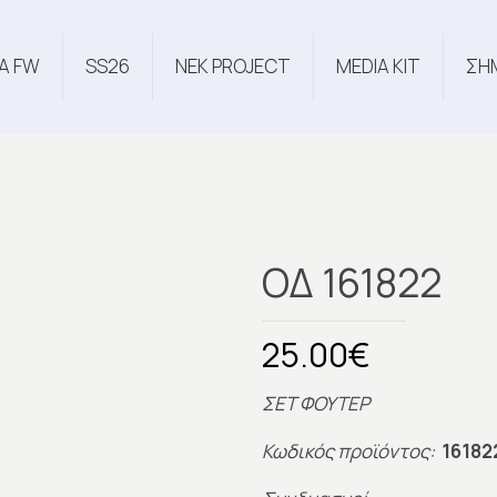
Α FW
SS26
NEK PROJECT
MEDIA KIT
ΣΗ
ΟΔ 161822
25.00
€
ΣΕΤ ΦΟΥΤΕΡ
Κωδικός προϊόντος:
16182