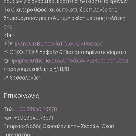
ρούχων για αγόρια και κορίτσια, ηλικίας 0-16 χρονών.
Το ιδιαίτερο ύφος και οι ποιοτικές επιλογές της
δημιούργησαν μια πολύτιμη σχέση με τους πελάτες
της.
<br>
🇬🇷
Ελληνική Βιοτεχνία Παιδικών Ρούχων
🌱 OEKO-TEX ® Ασφαλή & Πιστοποιημένα υφάσματα
👕
Προμηθευτής Παιδικών Ρούχων για Καταστήματα
παράγουμε ευέλικτα 📦 B2B
📍 Θεσσαλονίκη
Επικοινωνία
Τηλ.:
+30 23940.73970
Fax: +30 23940.73971
Επαρχιακή οδός Θεσσαλονίκης – Σερρών, Θέση
Γυμναστήριο