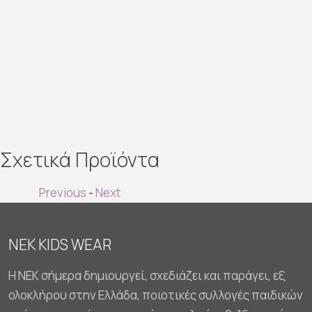
Σχετικά Προϊόντα
Previous
-
Next
NEK KIDS WEAR
Η NEK σήμερα δημιουργεί, σχεδιάζει και παράγει, εξ
ολοκλήρου στην Ελλάδα, ποιοτικές συλλογές παιδικών