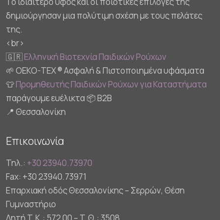
Το ιδιαίτερο ύφος και οι ποιοτικές επιλογές της
δημιούργησαν μια πολύτιμη σχέση με τους πελάτες
της.
<br>
🇬🇷
Ελληνική Βιοτεχνία Παιδικών Ρούχων
🌱 OEKO-TEX ® Ασφαλή & Πιστοποιημένα υφάσματα
👕
Προμηθευτής Παιδικών Ρούχων για Καταστήματα
παράγουμε ευέλικτα 📦 B2B
📍 Θεσσαλονίκη
Επικοινωνία
Τηλ.:
+30 23940.73970
Fax: +30 23940.73971
Επαρχιακή οδός Θεσσαλονίκης – Σερρών, Θέση
Γυμναστήριο
Λητή Τ.Κ.: 572 00 – Τ.Θ.: 3508