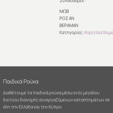
Συνδυασμοί:
ΜΩΒ
ΡΟΖ ΑΝ
ΒΕΡΑΜΑΝ
Κατηγορίες:
Κορίτσια Χειμ
Παιδικά Ρούχα
Διαθέτουμε τα παιδικά ρούχα μέσω ενός μεγάλου
δικτύου διανομής συνεργαζόμενων καταστημάτων σε
όλη την Ελλάδα και την Κύπρο.