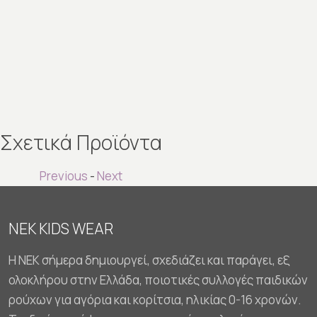
Σχετικά Προϊόντα
Previous
-
Next
NEK KIDS WEAR
Η NEK σήμερα δημιουργεί, σχεδιάζει και παράγει, εξ
ολοκλήρου στην Ελλάδα, ποιοτικές συλλογές παιδικών
ρούχων για αγόρια και κορίτσια, ηλικίας 0-16 χρονών.