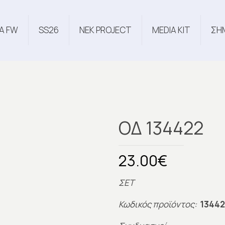
Α FW
SS26
NEK PROJECT
MEDIA KIT
ΣΗ
ΟΔ 134422
23.00
€
ΣΕΤ
Κωδικός προϊόντος:
13442