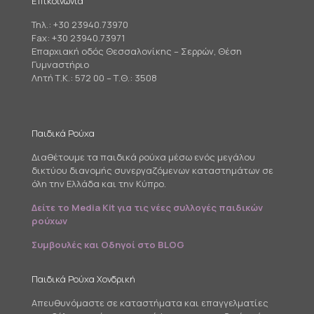
Επικοινωνία
Τηλ.:
+30 23940.73970
Fax: +30 23940.73971
Επαρχιακή οδός Θεσσαλονίκης – Σερρών, Θέση
Γυμναστήριο
Λητή Τ.Κ.: 572 00 – Τ.Θ.: 3508
Παιδικά Ρούχα
Διαθέτουμε τα παιδικά ρούχα μέσω ενός μεγάλου
δικτύου διανομής συνεργαζόμενων καταστημάτων σε
όλη την Ελλάδα και την Κύπρο.
Δείτε το Media Kit για τις νέες συλλογές παιδικών
ρούχων
Συμβουλές και Οδηγοί στο BLOG
Παιδικά Ρούχα Χονδρική
Απευθυνόμαστε σε καταστήματα και επαγγελματίες