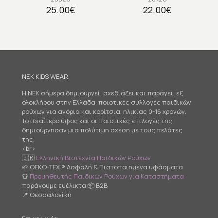
25.00
€
22.00
€
NEK KIDS WEAR
Η NEK σήμερα δημιουργεί, σχεδιάζει και παράγει, εξ
ολοκλήρου στην Ελλάδα, ποιοτικές συλλογές παιδικών
ρούχων για αγόρια και κορίτσια, ηλικίας 0-16 χρονών.
Το ιδιαίτερο ύφος και οι ποιοτικές επιλογές της
δημιούργησαν μια πολύτιμη σχέση με τους πελάτες
της.
<br>
🇬🇷
Ελληνική Βιοτεχνία Παιδικών Ρούχων
🌱 OEKO-TEX ® Ασφαλή & Πιστοποιημένα υφάσματα
👕
Προμηθευτής Παιδικών Ρούχων για Καταστήματα
παράγουμε ευέλικτα 📦 B2B
📍 Θεσσαλονίκη