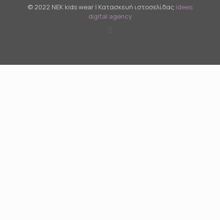
© 2022 NEK kids wear | Κατασκευή ιστοσελίδας
idees
digital agency