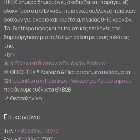
Η NEK σήμερα δημιουργεί, σχεδιάζει και παράγει, εξ
ολοκλήρου στην Ελλάδα, ποιοτικές συλλογές παιδικών
ρούχων για αγόρια και κορίτσια, ηλικίας 0-16 χρονών.
Το ιδιαίτερο ύφος και οι ποιοτικές επιλογές της
δημιούργησαν μια πολύτιμη σχέση με τους πελάτες
της.
<br>
🇬🇷
Ελληνική Βιοτεχνία Παιδικών Ρούχων
🌱 OEKO-TEX ® Ασφαλή & Πιστοποιημένα υφάσματα
👕
Προμηθευτής Παιδικών Ρούχων για Καταστήματα
παράγουμε ευέλικτα 📦 B2B
📍 Θεσσαλονίκη
Επικοινωνία
Τηλ.:
+30 23940.73970
Fax: +30 23940.73971