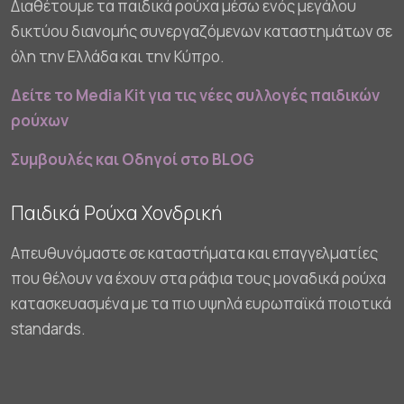
Διαθέτουμε τα παιδικά ρούχα μέσω ενός μεγάλου
δικτύου διανομής συνεργαζόμενων καταστημάτων σε
όλη την Ελλάδα και την Κύπρο.
Δείτε το Media Kit για τις νέες συλλογές παιδικών
ρούχων
Συμβουλές και Οδηγοί στο BLOG
Παιδικά Ρούχα Χονδρική
Απευθυνόμαστε σε καταστήματα και επαγγελματίες
που θέλουν να έχουν στα ράφια τους μοναδικά ρούχα
κατασκευασμένα με τα πιο υψηλά ευρωπαϊκά ποιοτικά
standards.