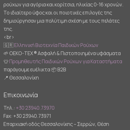
ρούχων για αγόρια και κορίτσια, ηλικίας 0-16 χρονών.
Το ιδιαίτερο ύφος και οι ποιοτικές επιλογές της
δημιούργησαν μια πολύτιμη σχέση με τους πελάτες
της.
<br>
🇬🇷
Ελληνική Βιοτεχνία Παιδικών Ρούχων
🌱 OEKO-TEX ® Ασφαλή & Πιστοποιημένα υφάσματα
👕
Προμηθευτής Παιδικών Ρούχων για Καταστήματα
παράγουμε ευέλικτα 📦 B2B
📍 Θεσσαλονίκη
Επικοινωνία
Τηλ.:
+30 23940.73970
Fax: +30 23940.73971
Επαρχιακή οδός Θεσσαλονίκης – Σερρών, Θέση