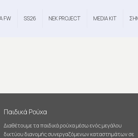
Α FW
SS26
NEK PROJECT
MEDIA KIT
ΣΗ
Παιδικά Ρούχα
Διαθέτουμε τα παιδικά ρούχα μέσω ενός μεγάλου
δικτύου διανομής συνεργαζόμενων καταστημάτων σε