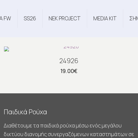
Α FW
SS26
NEK PROJECT
MEDIA KIT
ΣΗ
24926
19.00
€
Παιδικά Ρούχα
Διαθέτουμε τα παιδικά ρούχα μέσω ενός μεγάλου
δικτύου διανομής συνεργαζόμενων καταστημάτων σε