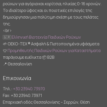
ρούχων για αγόρια και κορίτσια, ηλικίας 0-16 χρονών.
Το ιδιαίτερο ύφος και οι ποιοτικές επιλογές της
δημιούργησαν μια πολύτιμη σχέση με τους πελάτες
της.
<br>
🇬🇷
Ελληνική Βιοτεχνία Παιδικών Ρούχων
🌱 OEKO-TEX ® Ασφαλή & Πιστοποιημένα υφάσματα
👕
Προμηθευτής Παιδικών Ρούχων για Καταστήματα
παράγουμε ευέλικτα 📦 B2B
📍 Θεσσαλονίκη
Επικοινωνία
Τηλ.:
+30 23940.73970
Fax: +30 23940.73971
Επαρχιακή οδός Θεσσαλονίκης – Σερρών, Θέση