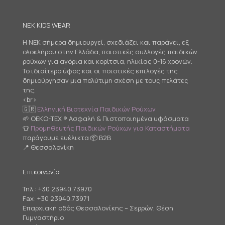
NEK KIDS WEAR
Η NEK σήμερα δημιουργεί, σχεδιάζει και παράγει, εξ
ολοκλήρου στην Ελλάδα, ποιοτικές συλλογές παιδικών
ρούχων για αγόρια και κορίτσια, ηλικίας 0-16 χρονών.
Το ιδιαίτερο ύφος και οι ποιοτικές επιλογές της
δημιούργησαν μια πολύτιμη σχέση με τους πελάτες
της.
<br>
🇬🇷
Ελληνική Βιοτεχνία Παιδικών Ρούχων
🌱 OEKO-TEX ® Ασφαλή & Πιστοποιημένα υφάσματα
👕
Προμηθευτής Παιδικών Ρούχων για Καταστήματα
παράγουμε ευέλικτα 📦 B2B
📍 Θεσσαλονίκη
Επικοινωνία
Τηλ.:
+30 23940.73970
Fax: +30 23940.73971
Επαρχιακή οδός Θεσσαλονίκης – Σερρών, Θέση
Γυμναστήριο