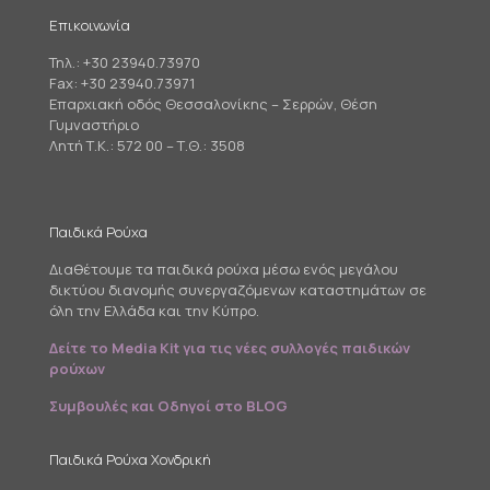
Επικοινωνία
Τηλ.:
+30 23940.73970
Fax: +30 23940.73971
Επαρχιακή οδός Θεσσαλονίκης – Σερρών, Θέση
Γυμναστήριο
Λητή Τ.Κ.: 572 00 – Τ.Θ.: 3508
Παιδικά Ρούχα
Διαθέτουμε τα παιδικά ρούχα μέσω ενός μεγάλου
δικτύου διανομής συνεργαζόμενων καταστημάτων σε
όλη την Ελλάδα και την Κύπρο.
Δείτε το Media Kit για τις νέες συλλογές παιδικών
ρούχων
Συμβουλές και Οδηγοί στο BLOG
Παιδικά Ρούχα Χονδρική