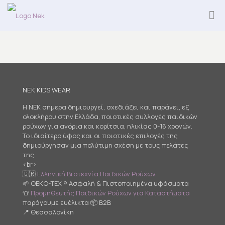
NEK KIDS WEAR
Η NEK σήμερα δημιουργεί, σχεδιάζει και παράγει, εξ
ολοκλήρου στην Ελλάδα, ποιοτικές συλλογές παιδικών
ρούχων για αγόρια και κορίτσια, ηλικίας 0-16 χρονών.
Το ιδιαίτερο ύφος και οι ποιοτικές επιλογές της
δημιούργησαν μια πολύτιμη σχέση με τους πελάτες
της.
<br>
🇬🇷
Ελληνική Βιοτεχνία Παιδικών Ρούχων
🌱 OEKO-TEX ® Ασφαλή & Πιστοποιημένα υφάσματα
👕
Προμηθευτής Παιδικών Ρούχων για Καταστήματα
παράγουμε ευέλικτα 📦 B2B
📍 Θεσσαλονίκη